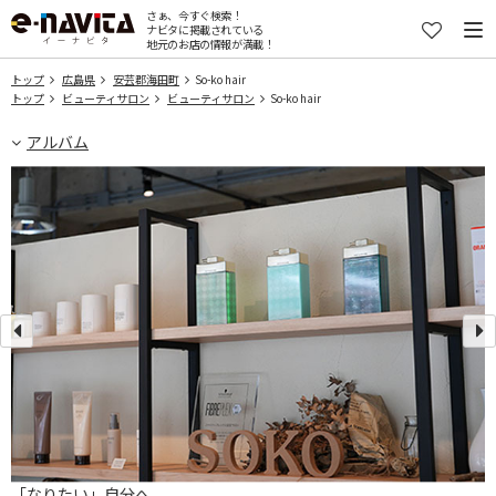
さぁ、今すぐ検索！
ナビタに掲載されている
地元のお店の情報が満載！
トップ
広島県
安芸郡海田町
So-ko hair
トップ
ビューティサロン
ビューティサロン
So-ko hair
アルバム
「なりたい」自分へ