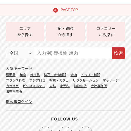
PAGE TOP
エリア
駅・路線
カテゴリー
から探す
から探す
から探す
検索
人気キーワード
居酒屋
和食
焼き鳥
懐石・会席料理
焼肉
イタリア料理
フランス料理
アジア料理
喫茶・カフェ
リラクゼーション
マッサージ
カラオケ
ビジネスホテル
内科
小児科
動物病院
会計事務所
法律事務所
掲載者ログイン
FOLLOW US!