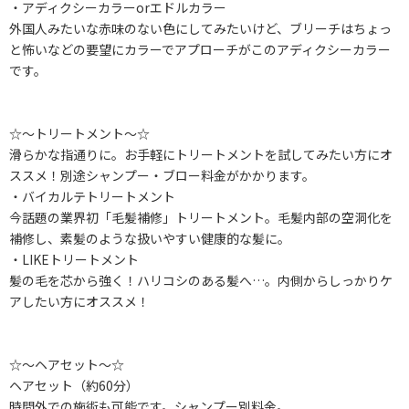
・アディクシーカラーorエドルカラー
外国人みたいな赤味のない色にしてみたいけど、ブリーチはちょっ
と怖いなどの要望にカラーでアプローチがこのアディクシーカラー
です。
☆～トリートメント～☆
滑らかな指通りに。お手軽にトリートメントを試してみたい方にオ
ススメ！別途シャンプー・ブロー料金がかかります。
・バイカルテトリートメント
今話題の業界初「毛髪補修」トリートメント。毛髪内部の空洞化を
補修し、素髪のような扱いやすい健康的な髪に。
・LIKEトリートメント
髪の毛を芯から強く！ハリコシのある髪へ…。内側からしっかりケ
アしたい方にオススメ！
☆～ヘアセット～☆
ヘアセット（約60分）
時間外での施術も可能です。シャンプー別料金。