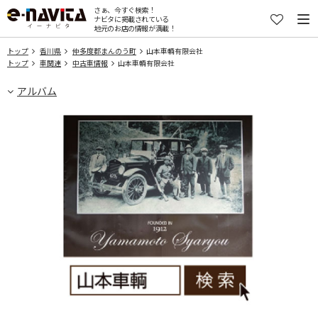
さぁ、今すぐ検索！
ナビタに掲載されている
地元のお店の情報が満載！
トップ
香川県
仲多度郡まんのう町
山本車輌有限会社
トップ
車関連
中古車情報
山本車輌有限会社
アルバム