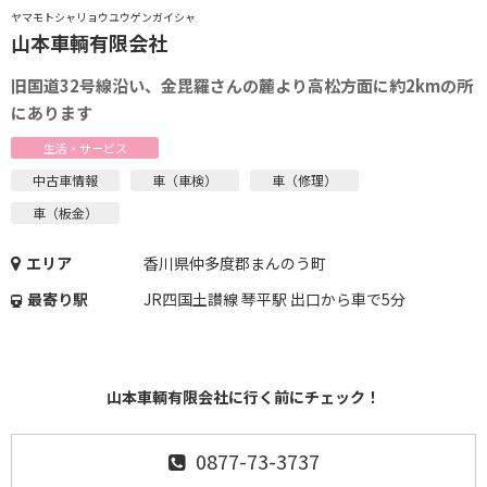
ヤマモトシャリョウユウゲンガイシャ
山本車輌有限会社
旧国道32号線沿い、金毘羅さんの麓より高松方面に約2kmの所
にあります
生活・サービス
中古車情報
車（車検）
車（修理）
車（板金）
エリア
香川県仲多度郡まんのう町
最寄り駅
JR四国土讃線 琴平駅 出口から車で5分
山本車輌有限会社に行く前にチェック！
0877-73-3737