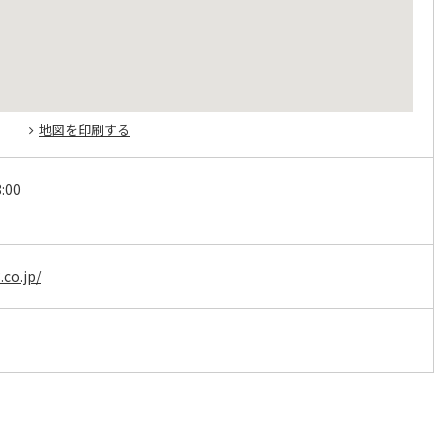
地図を印刷する
:00
co.jp/