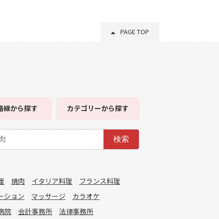
PAGE TOP
路線
から探す
カテゴリー
から探す
検索
理
焼肉
イタリア料理
フランス料理
ーション
マッサージ
カラオケ
病院
会計事務所
法律事務所