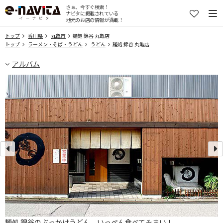
さぁ、今すぐ検索！
ナビタに掲載されている
地元のお店の情報が満載！
トップ
香川県
丸亀市
麺処 錦谷 丸亀店
トップ
ラーメン・そば・うどん
うどん
麺処 錦谷 丸亀店
アルバム
麺処 錦谷のぶっかけうどん、いっぺん食べてみまい！