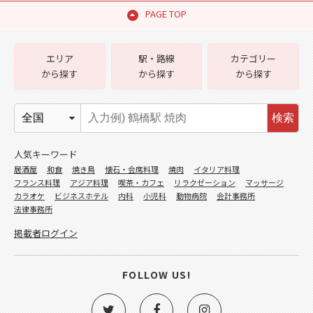
PAGE TOP
エリア
駅・路線
カテゴリー
から探す
から探す
から探す
検索
人気キーワード
居酒屋
和食
焼き鳥
懐石・会席料理
焼肉
イタリア料理
フランス料理
アジア料理
喫茶・カフェ
リラクゼーション
マッサージ
カラオケ
ビジネスホテル
内科
小児科
動物病院
会計事務所
法律事務所
掲載者ログイン
FOLLOW US!