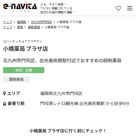
さぁ、今すぐ検索！
ナビタに掲載されている
地元のお店の情報が満載！
トップ
福岡県
北九州市門司区
小橋薬局 プラザ店
トップ
薬局
調剤薬局
小橋薬局 プラザ店
コハシヤッキョクプラザテン
小橋薬局 プラザ店
北九州市門司区、出光美術館駅付近でおすすめの調剤薬局
病院・医療
調剤薬局
エリア
福岡県北九州市門司区
最寄り駅
門司港レトロ観光線 出光美術館駅 から徒歩6分
小橋薬局 プラザ店に行く前にチェック！