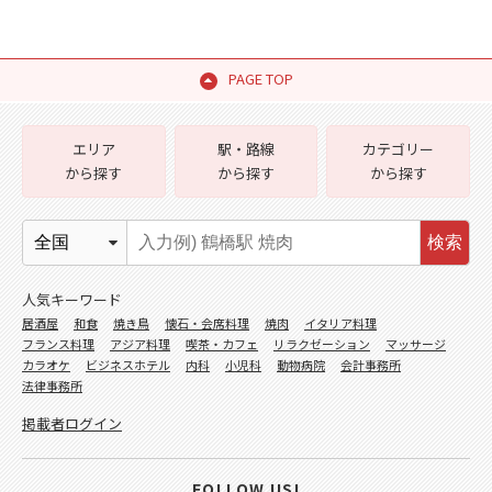
PAGE TOP
エリア
駅・路線
カテゴリー
から探す
から探す
から探す
検索
人気キーワード
居酒屋
和食
焼き鳥
懐石・会席料理
焼肉
イタリア料理
フランス料理
アジア料理
喫茶・カフェ
リラクゼーション
マッサージ
カラオケ
ビジネスホテル
内科
小児科
動物病院
会計事務所
法律事務所
掲載者ログイン
FOLLOW US!