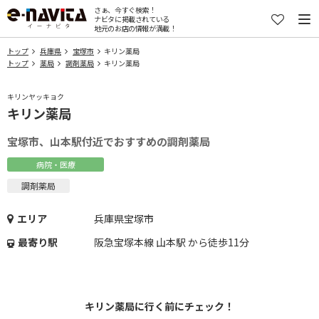
さぁ、今すぐ検索！
ナビタに掲載されている
地元のお店の情報が満載！
トップ
兵庫県
宝塚市
キリン薬局
トップ
薬局
調剤薬局
キリン薬局
キリンヤッキョク
キリン薬局
宝塚市、山本駅付近でおすすめの調剤薬局
病院・医療
調剤薬局
エリア
兵庫県宝塚市
最寄り駅
阪急宝塚本線 山本駅 から徒歩11分
キリン薬局に行く前にチェック！