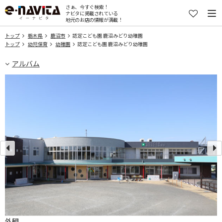
さぁ、今すぐ検索！
ナビタに掲載されている
地元のお店の情報が満載！
トップ
栃木県
鹿沼市
認定こども園 鹿沼みどり幼稚園
トップ
幼児保育
幼稚園
認定こども園 鹿沼みどり幼稚園
アルバム
外観