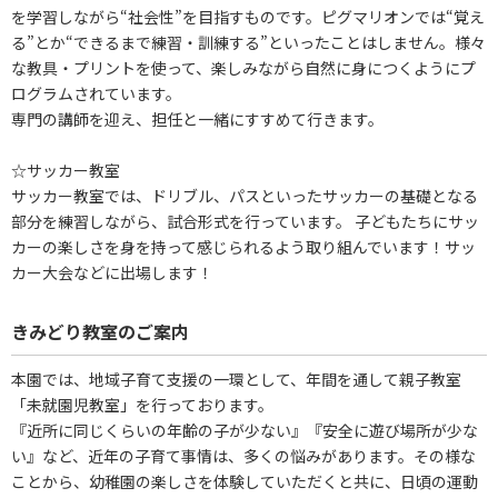
を学習しながら“社会性”を目指すものです。ピグマリオンでは“覚え
る”とか“できるまで練習・訓練する”といったことはしません。様々
な教具・プリントを使って、楽しみながら自然に身につくようにプ
ログラムされています。
専門の講師を迎え、担任と一緒にすすめて行きます。
☆サッカー教室
サッカー教室では、ドリブル、パスといったサッカーの基礎となる
部分を練習しながら、試合形式を行っています。 子どもたちにサッ
カーの楽しさを身を持って感じられるよう取り組んでいます！サッ
カー大会などに出場します！
きみどり教室のご案内
本園では、地域子育て支援の一環として、年間を通して親子教室
「未就園児教室」を行っております。
『近所に同じくらいの年齢の子が少ない』『安全に遊び場所が少な
い』など、近年の子育て事情は、多くの悩みがあります。その様な
ことから、幼稚園の楽しさを体験していただくと共に、日頃の運動