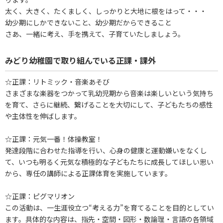
太く、大きく、たくましく、しっかりと大地に根をはって・・・
幼少期にしかできないこと、幼少期だからできること
さあ、一緒に考え、手を携えて、子育ていたしましょう。
みどり幼稚園で取り組んでいる正課・課外
☆正課：リトミック・音楽あそび
さまざまな楽器をつかって乳幼児期から音楽は楽しいという気持ち
を育て、さらに継続、繋げることを大切にして、子どもたちの感性
や主体性を伸ばします。
☆正課：元気一番！体操教室！
発達段階に合わせた指導を行い、心身の健康と運動嫌いをなくし
て、いつも明るく元気な積極的な子どもたちに成長してほしい思い
から、専任の講師による正課体育を実施しています。
☆正課：ピグマリオン
この活動は、一生涯役立つ“考える力”を育てることを目的としてい
ます。具体的な内容は、指先・空間・図形・数論理・言語の各領域