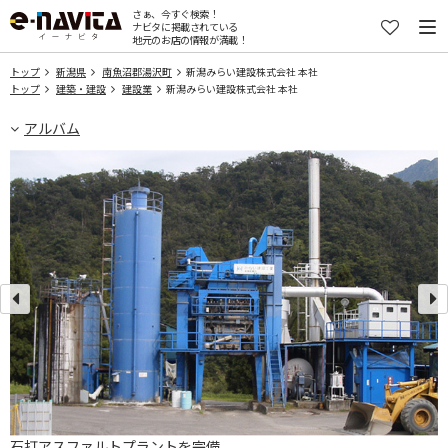
さぁ、今すぐ検索！
ナビタに掲載されている
地元のお店の情報が満載！
トップ
新潟県
南魚沼郡湯沢町
新潟みらい建設株式会社 本社
トップ
建築・建設
建設業
新潟みらい建設株式会社 本社
アルバム
石打アスファルトプラントを完備