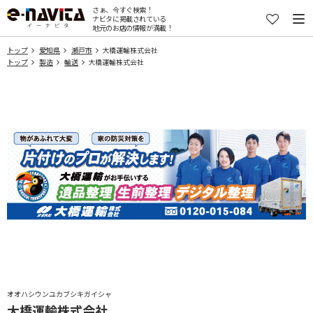
さぁ、今すぐ検索！
ナビタに掲載されている
地元のお店の情報が満載！
トップ
愛知県
瀬戸市
大橋運輸株式会社
トップ
製造
輸送
大橋運輸株式会社
オオハシウンユカブシキガイシャ
大橋運輸株式会社