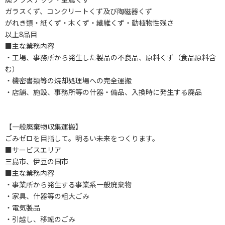
ガラスくず、コンクリートくず及び陶磁器くず
がれき類・紙くず・木くず・繊維くず・動植物性残さ
以上8品目
■主な業務内容
・工場、事務所から発生した製品の不良品、原料くず（食品原料含
む）
・機密書類等の焼却処理場への完全運搬
・店舗、施設、事務所等の什器・備品、入換時に発生する廃品
【一般廃棄物収集運搬】
ごみゼロを目指して。明るい未来をつくります。
■サービスエリア
三島市、伊豆の国市
■主な業務内容
・事業所から発生する事業系一般廃棄物
・家具、什器等の粗大ごみ
・電気製品
・引越し、移転のごみ