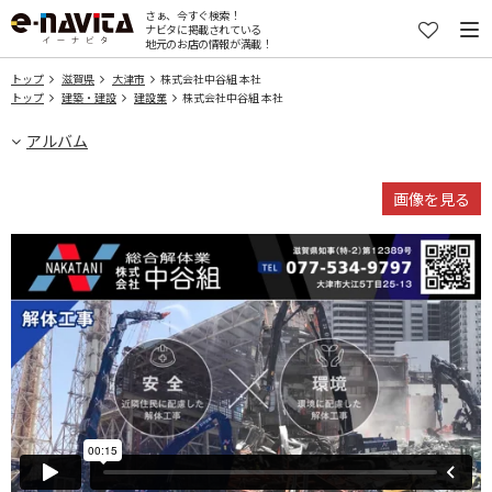
さぁ、今すぐ検索！
ナビタに掲載されている
地元のお店の情報が満載！
トップ
滋賀県
大津市
株式会社中谷組 本社
トップ
建築・建設
建設業
株式会社中谷組 本社
アルバム
画像を見る