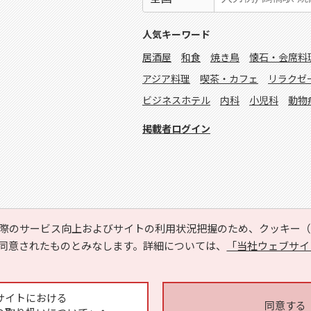
人気キーワード
居酒屋
和食
焼き鳥
懐石・会席料
アジア料理
喫茶・カフェ
リラクゼ
ビジネスホテル
内科
小児科
動物
掲載者ログイン
際のサービス向上およびサイトの利用状況把握のため、クッキー（C
同意されたものとみなします。詳細については、
「当社ウェブサイ
Copyright © HYOJITO.Co.,Ltd. All Rights Reserved.
サイトにおける
同意する