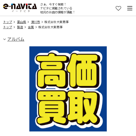
さぁ、今すぐ検索！
ナビタに掲載されている
地元のお店の情報が満載！
トップ
富山県
滑川市
株式会社大東商事
トップ
製造
金属
株式会社大東商事
アルバム