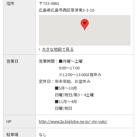
住所
〒733-0861
広島県広島市西区草津東3-3-10
大きな地図で見る
営業日
営業時間：
■月曜～土曜
9:00～17:00
※12:00～13:00は昼休み
定休日：
年末年始、お盆休み
■5月～10月
日曜/祝日/第3・4土曜
■11月～4月
日曜/祝日
HP
http://www2u.biglobe.ne.jp/~mi-yuki/
駐車場
なし