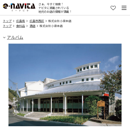
さぁ、今すぐ検索！
ナビタに掲載されている
地元のお店の情報が満載！
トップ
広島県
広島市西区
株式会社小泉本店
トップ
食料品
酒店
株式会社小泉本店
アルバム