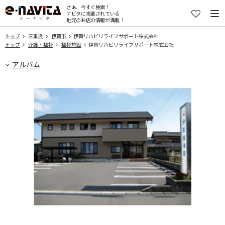
さぁ、今すぐ検索！
ナビタに掲載されている
地元のお店の情報が満載！
トップ
三重県
伊賀市
伊賀リハビリライフサポート株式会社
トップ
介護・福祉
福祉施設
伊賀リハビリライフサポート株式会社
アルバム