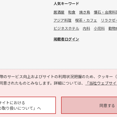
人気キーワード
居酒屋
和食
焼き鳥
懐石・会席料
アジア料理
喫茶・カフェ
リラクゼ
ビジネスホテル
内科
小児科
動物
掲載者ログイン
際のサービス向上およびサイトの利用状況把握のため、クッキー（C
同意されたものとみなします。詳細については、
「当社ウェブサイ
Copyright © HYOJITO.Co.,Ltd. All Rights Reserved.
サイトにおける
同意する
の取り扱いについて」へ