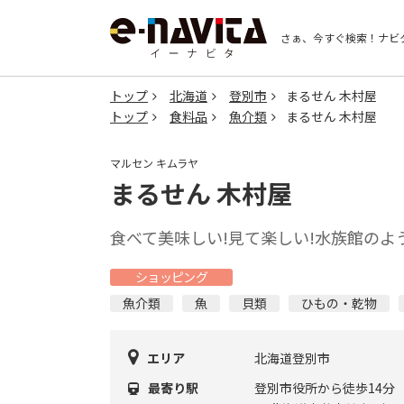
さぁ、今すぐ検索！
ナビ
トップ
北海道
登別市
まるせん 木村屋
トップ
食料品
魚介類
まるせん 木村屋
マルセン キムラヤ
まるせん 木村屋
食べて美味しい!見て楽しい!水族館の
ショッピング
魚介類
魚
貝類
ひもの・乾物
エリア
北海道登別市
最寄り駅
登別市役所から徒歩14分