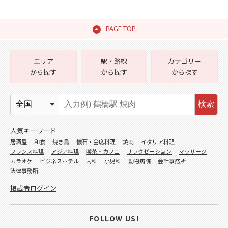
PAGE TOP
エリア
駅・路線
カテゴリー
から探す
から探す
から探す
検索
人気キーワード
居酒屋
和食
焼き鳥
懐石・会席料理
焼肉
イタリア料理
フランス料理
アジア料理
喫茶・カフェ
リラクゼーション
マッサージ
カラオケ
ビジネスホテル
内科
小児科
動物病院
会計事務所
法律事務所
掲載者ログイン
FOLLOW US!