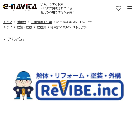
さぁ、今すぐ検索！
ナビタに掲載されている
地元のお店の情報が満載！
トップ
栃木県
下都賀郡壬生町
総合解体業 ReVIBE株式会社
トップ
建築・建設
建設業
総合解体業 ReVIBE株式会社
アルバム