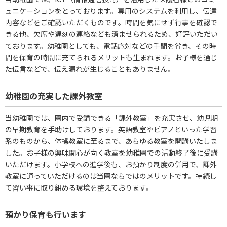
ュニケーションをとっております。専用のシステムを利用し、伝達
内容などをご確認いただくものです。時間を気にせず行事を確認で
きる他、欠席や遅刻の連絡なども済ませられるため、好評いただい
ております。幼稚園としても、電話応対などの手間を省き、その時
間を保育の時間に充てられるメリットも生まれます。お子様を通じ
た伝言などで、伝え漏れが生じることもありません。
幼稚園の充実した課外教室
当幼稚園では、園内で受講できる「課外教室」を充実させ、幼児期
の早期教育を手助けしております。英語教室やピアノといった学習
系のものから、体操教室に至るまで、あらゆる教室を開講いたしま
した。お子様の興味関心が向く教室を幼稚園での活動終了後に受講
いただけます。小学校への進学後も、お預かり制度の併用で、課外
教室に通っていただけるのは当園ならではのメリットです。持続し
て習い事に取り組める環境を整えております。
預かり保育も行います