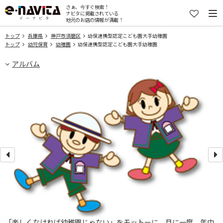
さぁ、今すぐ検索！
ナビタに掲載されている
地元のお店の情報が満載！
トップ
兵庫県
神戸市須磨区
幼保連携型認定こども園大手幼稚園
トップ
幼児保育
幼稚園
幼保連携型認定こども園大手幼稚園
アルバム
「楽しくなければ幼稚園じゃない」をモットーに 月に一度、年中