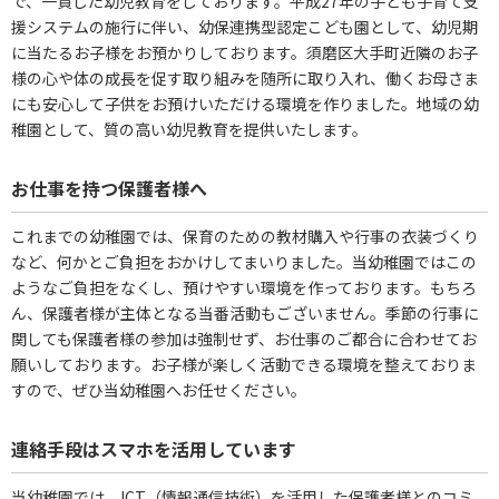
で、一貫した幼児教育をしております。平成27年の子ども子育て支
援システムの施行に伴い、幼保連携型認定こども園として、幼児期
に当たるお子様をお預かりしております。須磨区大手町近隣のお子
様の心や体の成長を促す取り組みを随所に取り入れ、働くお母さま
にも安心して子供をお預けいただける環境を作りました。地域の幼
稚園として、質の高い幼児教育を提供いたします。
お仕事を持つ保護者様へ
これまでの幼稚園では、保育のための教材購入や行事の衣装づくり
など、何かとご負担をおかけしてまいりました。当幼稚園ではこの
ようなご負担をなくし、預けやすい環境を作っております。もちろ
ん、保護者様が主体となる当番活動もございません。季節の行事に
関しても保護者様の参加は強制せず、お仕事のご都合に合わせてお
願いしております。お子様が楽しく活動できる環境を整えておりま
すので、ぜひ当幼稚園へお任せください。
連絡手段はスマホを活用しています
当幼稚園では、ICT（情報通信技術）を活用した保護者様とのコミ