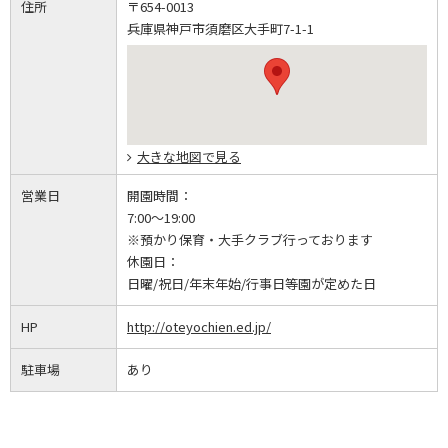
住所
〒654-0013
兵庫県神戸市須磨区大手町7-1-1
大きな地図で見る
営業日
開園時間：
7:00～19:00
※預かり保育・大手クラブ行っております
休園日：
日曜/祝日/年末年始/行事日等園が定めた日
HP
http://oteyochien.ed.jp/
駐車場
あり