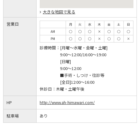
大きな地図で見る
営業日
月
火
水
木
金
土
日
AM
◯
◯
◯
×
◯
◯
◯
PM
◯
◯
◯
×
◯
◯
×
診療時間：
[月曜～水曜・金曜・土曜]
9:00～12:00/16:00～19:00
[日曜]
9:00～12:00
■手術・しつけ・往診等
[全日]12:00～16:00
休診日：
木曜・土曜午後
HP
http://www.ah-himawari.com/
駐車場
あり