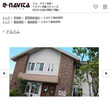
さぁ、今すぐ検索！
ナビタに掲載されている
地元のお店の情報が満載！
トップ
茨城県
那珂郡東海村
ひまわり動物病院
トップ
動物病院
動物病院
ひまわり動物病院
アルバム