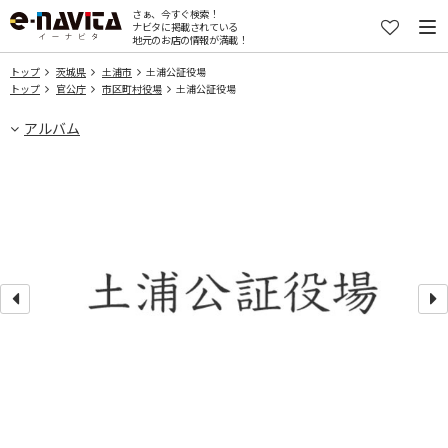
さぁ、今すぐ検索！
ナビタに掲載されている
地元のお店の情報が満載！
トップ
茨城県
土浦市
土浦公証役場
トップ
官公庁
市区町村役場
土浦公証役場
アルバム
す