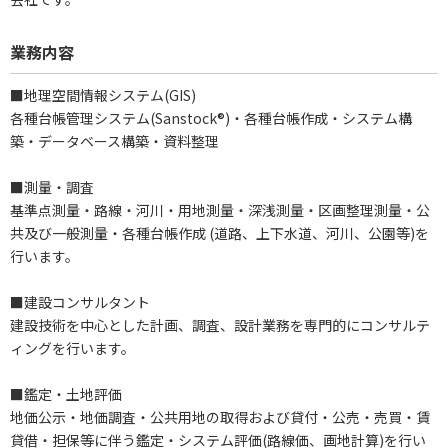
業務内容
■地理空間情報システム(GIS)
各種台帳管理システム(Sanstock®)・各種台帳作成・システム構
築・データベース構築・資料整理
■測量・調査
基準点測量・路線・河川・用地測量・深浅測量・区画整理測量・公
共及び一般測量・各種台帳作成 (道路、上下水道、河川、公園等)を
行います。
■建設コンサルタント
建設技術を中心とした計画、調査、設計業務を専門的にコンサルテ
ィングを行います。
■鑑定・土地評価
地価公示・地価調査・公共用地の取得および貸付・公売・売買・賃
貸借・担保等に伴う鑑定・システム評価(路線価、画地計算)を行い