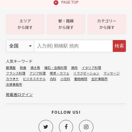
PAGE TOP
エリア
駅・路線
カテゴリー
から探す
から探す
から探す
検索
人気キーワード
居酒屋
和食
焼き鳥
懐石・会席料理
焼肉
イタリア料理
フランス料理
アジア料理
喫茶・カフェ
リラクゼーション
マッサージ
カラオケ
ビジネスホテル
内科
小児科
動物病院
会計事務所
法律事務所
掲載者ログイン
FOLLOW US!