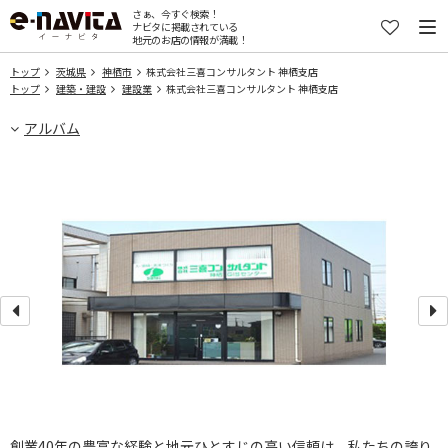
さぁ、今すぐ検索！
ナビタに掲載されている
地元のお店の情報が満載！
トップ
茨城県
神栖市
株式会社三喜コンサルタント 神栖支店
トップ
建築・建設
建設業
株式会社三喜コンサルタント 神栖支店
アルバム
創業40年の豊富な経験と地元ひとすじの高い信頼は、私たちの誇り