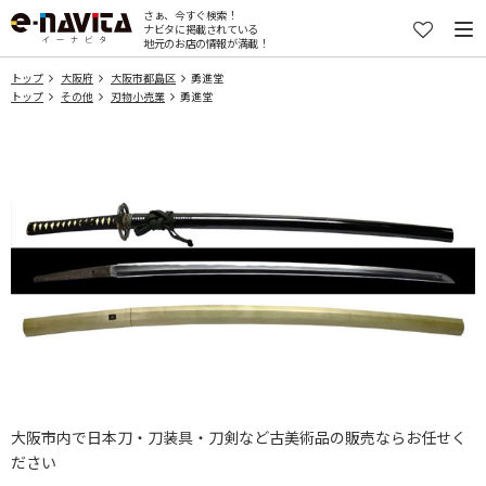
さぁ、今すぐ検索！
ナビタに掲載されている
地元のお店の情報が満載！
トップ
大阪府
大阪市都島区
勇進堂
トップ
その他
刃物小売業
勇進堂
大阪市内で日本刀・刀装具・刀剣など古美術品の販売ならお任せく
ださい