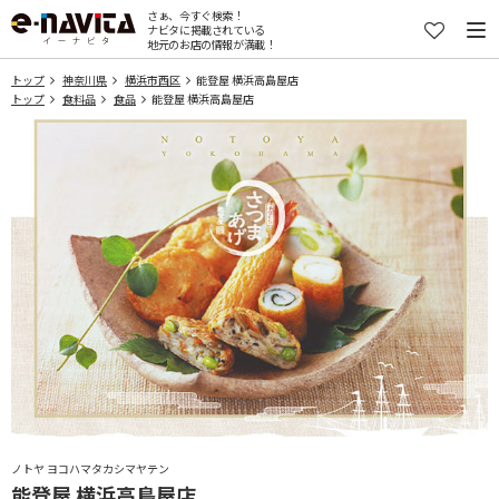
さぁ、今すぐ検索！
ナビタに掲載されている
地元のお店の情報が満載！
トップ
神奈川県
横浜市西区
能登屋 横浜高島屋店
トップ
食料品
食品
能登屋 横浜高島屋店
ノトヤ ヨコハマタカシマヤテン
能登屋 横浜高島屋店