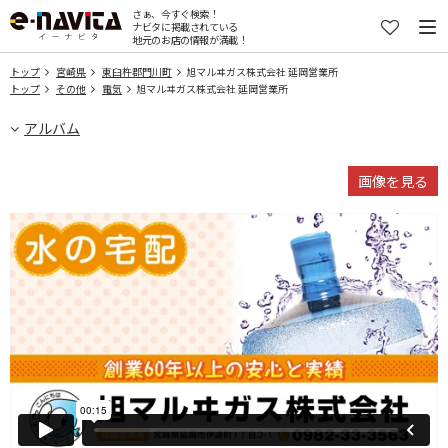
さぁ、今すぐ検索！
ナビタに掲載されている
地元のお店の情報が満載！
トップ
宮崎県
東臼杵郡門川町
旭マルヰガス株式会社 延岡営業所
トップ
その他
電気
旭マルヰガス株式会社 延岡営業所
アルバム
画像を見る