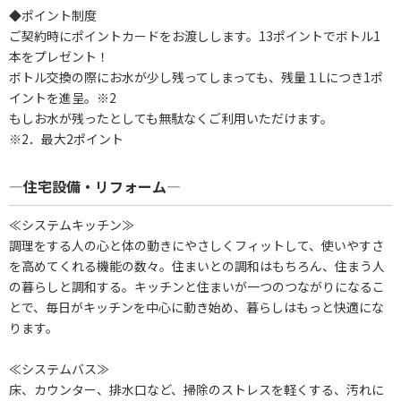
◆ポイント制度
ご契約時にポイントカードをお渡しします。13ポイントでボトル1
本をプレゼント！
ボトル交換の際にお水が少し残ってしまっても、残量１Lにつき1ポ
イントを進呈。※2
もしお水が残ったとしても無駄なくご利用いただけます。
※2．最大2ポイント
―住宅設備・リフォーム―
≪システムキッチン≫
調理をする人の心と体の動きにやさしくフィットして、使いやすさ
を高めてくれる機能の数々。住まいとの調和はもちろん、住まう人
の暮らしと調和する。キッチンと住まいが一つのつながりになるこ
とで、毎日がキッチンを中心に動き始め、暮らしはもっと快適にな
ります。
≪システムバス≫
床、カウンター、排水口など、掃除のストレスを軽くする、汚れに