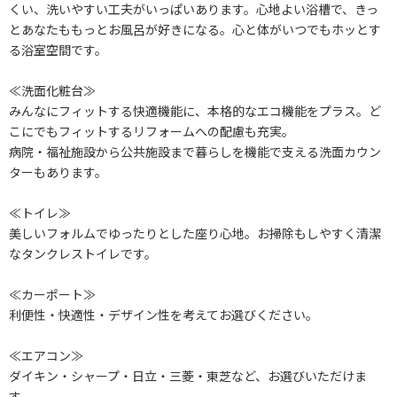
くい、洗いやすい工夫がいっぱいあります。心地よい浴槽で、きっ
とあなたももっとお風呂が好きになる。心と体がいつでもホッとす
る浴室空間です。
≪洗面化粧台≫
みんなにフィットする快適機能に、本格的なエコ機能をプラス。ど
こにでもフィットするリフォームへの配慮も充実。
病院・福祉施設から公共施設まで暮らしを機能で支える洗面カウン
ターもあります。
≪トイレ≫
美しいフォルムでゆったりとした座り心地。お掃除もしやすく清潔
なタンクレストイレです。
≪カーポート≫
利便性・快適性・デザイン性を考えてお選びください。
≪エアコン≫
ダイキン・シャープ・日立・三菱・東芝など、お選びいただけま
す。