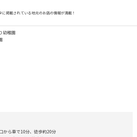
タに掲載されている
地元のお店の情報が満載！
り幼稚園
園
西口から車で10分、徒歩約20分