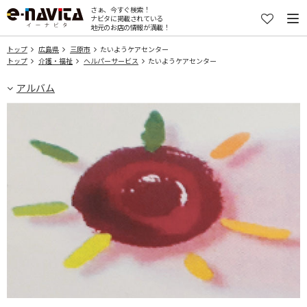
さぁ、今すぐ検索！
ナビタに掲載されている
地元のお店の情報が満載！
トップ
広島県
三原市
たいようケアセンター
トップ
介護・福祉
ヘルパーサービス
たいようケアセンター
アルバム