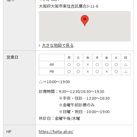
大阪府大阪市東住吉区鷹合3-11-6
大きな地図で見る
営業日
月
火
水
木
金
土
日
AM
◯
◯
×
◯
◯
◯
△
PM
◯
◯
×
◯
×
◯
△
△＝10:00～19:00
診療時間：
9:30～12:30/16:30～19:30
※手術・往診…12:30～16:30
※金曜午前診療のみ
※日曜・祝日…10:00～19:00
休診日：
金曜午後/水曜
HP
https://fujita-ah.jp/