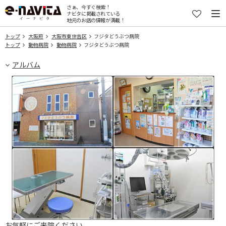
さぁ、今すぐ検索！
ナビタに掲載されている
地元のお店の情報が満載！
トップ
大阪府
大阪市東住吉区
フジタどうぶつ病院
トップ
動物病院
動物病院
フジタどうぶつ病院
アルバム
お気軽にご来院ください