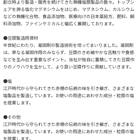
創立時より製造・販売を続けてきた無機塩類製品の数々。トップシ
ェアを誇る塩化マグネシウムをはじめ、マグネシウム、カルシウム
などの無機化合物、食品添加物、医療向けの日本薬局方、肥料、飼
料添加物、ファインケミカルと幅広く展開しております。
●豆腐製造用資材
半世紀にわたり、凝固剤の製造技術を培ってまいりました。凝固剤
は、単なる凝固作用のみならず、豆腐のきめ細やかな舌触りや食感
などを生み出す重要なポイント。当社が独自に蓄積してきた豆腐作
りのノウハウを生かして、より良い豆腐作りに貢献していきます。
●塩
江戸時代から守られてきた赤穂の伝統の味を引き継ぎ、さまざまな
塩製品を製造しています。お使いの用途にあわせた成分・粒度の塩
を提案します。
●その他
江戸時代から守られてきた赤穂の伝統の味を引き継ぎ、さまざまな
塩製品を製造しています。お使いの用途にあわせた成分・粒度の塩
を提案します。