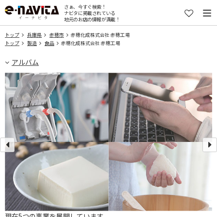
さぁ、今すぐ検索！
ナビタに掲載されている
地元のお店の情報が満載！
トップ
兵庫県
赤穂市
赤穂化成株式会社 赤穂工場
トップ
製造
食品
赤穂化成株式会社 赤穂工場
アルバム
現在5つの事業を展開しています