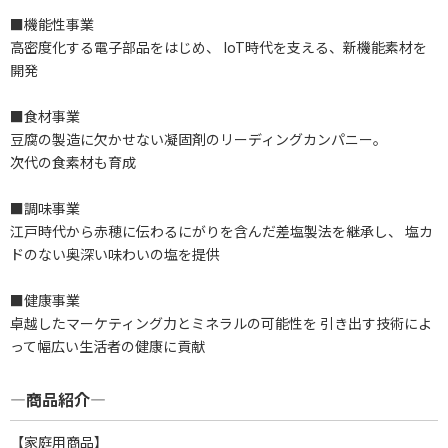
■機能性事業
高密度化する電子部品をはじめ、 IoT時代を支える、新機能素材を
開発
■食材事業
豆腐の製造に欠かせない凝固剤のリーディングカンパニー。
次代の食素材も育成
■調味事業
江戸時代から赤穂に伝わるにがりを含んだ差塩製法を継承し、 塩カ
ドのない奥深い味わいの塩を提供
■健康事業
卓越したマーケティング力とミネラルの可能性を 引き出す技術によ
って幅広い生活者の健康に貢献
―商品紹介―
【家庭用商品】