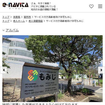
さぁ、今すぐ検索！
ナビタに掲載されている
地元のお店の情報が満載！
トップ
奈良県
御所市
サービス付き高齢者向け住宅もみじ
トップ
老人ホーム
老人保健施設
サービス付き高齢者向け住宅もみじ
アルバム
地域に密着した支援ができるよう心がけております