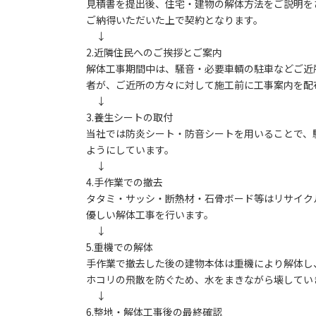
見積書を提出後、住宅・建物の解体方法をご説明を
ご納得いただいた上で契約となります。
↓
2.近隣住民へのご挨拶とご案内
解体工事期間中は、騒音・必要車輌の駐車などご近
者が、ご近所の方々に対して施工前に工事案内を配
↓
3.養生シートの取付
当社では防炎シート・防音シートを用いることで、
ようにしています。
↓
4.手作業での撤去
タタミ・サッシ・断熱材・石骨ボード等はリサイク
優しい解体工事を行います。
↓
5.重機での解体
手作業で撤去した後の建物本体は重機により解体し
ホコリの飛散を防ぐため、水をまきながら壊してい
↓
6.整地・解体工事後の最終確認