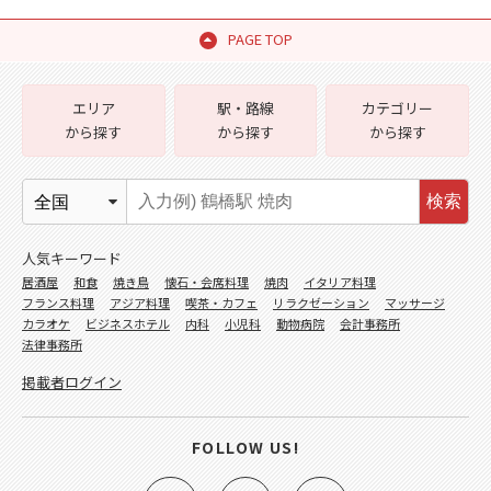
PAGE TOP
エリア
駅・路線
カテゴリー
から探す
から探す
から探す
検索
人気キーワード
居酒屋
和食
焼き鳥
懐石・会席料理
焼肉
イタリア料理
フランス料理
アジア料理
喫茶・カフェ
リラクゼーション
マッサージ
カラオケ
ビジネスホテル
内科
小児科
動物病院
会計事務所
法律事務所
掲載者ログイン
FOLLOW US!