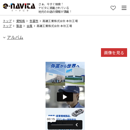
さぁ、今すぐ検索！
ナビタに掲載されている
地元のお店の情報が満載！
トップ
愛知県
弥富市
高雄工業株式会社 本社工場
トップ
製造
金属
高雄工業株式会社 本社工場
アルバム
画像を見る