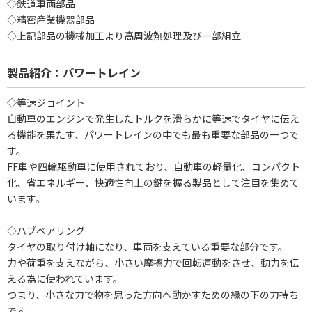
◇鉄道車両部品
◇精密産業機器部品
◇上記部品の機械加工より高周波熱処理及び一部組立
製品紹介：パワートレイン
◇等速ジョイント
自動車のエンジンで発生したトルクを滑らかに等速でタイヤに伝え
る機能を果たす、パワートレインの中でも最も重要な部品の一つで
す。
FF車や四輪駆動車に使用されており、自動車の軽量化、コンパクト
化、省エネルギー、快適性向上の鍵を握る製品として注目を集めて
います。
◇ハブベアリング
タイヤの取り付け軸になり、車両を支えている重要な部分です。
力や荷重を支えながら、小さい摩擦力で回転運動をさせ、動力を伝
える為に使われています。
つまり、小さな力で物を思った方向へ動かすための縁の下の力持ち
です。