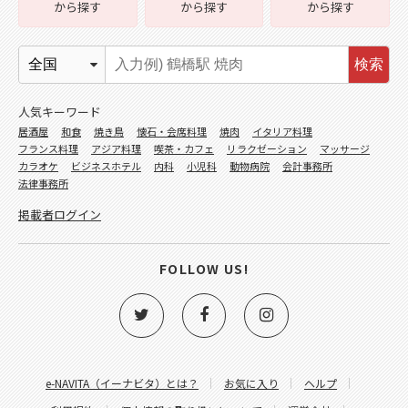
から探す
から探す
から探す
検索
人気キーワード
居酒屋
和食
焼き鳥
懐石・会席料理
焼肉
イタリア料理
フランス料理
アジア料理
喫茶・カフェ
リラクゼーション
マッサージ
カラオケ
ビジネスホテル
内科
小児科
動物病院
会計事務所
法律事務所
掲載者ログイン
FOLLOW US!
e-NAVITA（イーナビタ）とは？
お気に入り
ヘルプ