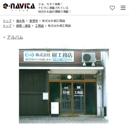
さぁ、今すぐ検索！
ナビタに掲載されている
地元のお店の情報が満載！
トップ
福井県
敦賀市
株式会社樹工務店
トップ
建築・建設
工務店
株式会社樹工務店
アルバム