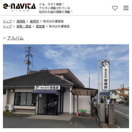
さぁ、今すぐ検索！
ナビタに掲載されている
地元のお店の情報が満載！
トップ
福岡県
飯塚市
株式会社響建設
トップ
建築・建設
建設業
株式会社響建設
アルバム