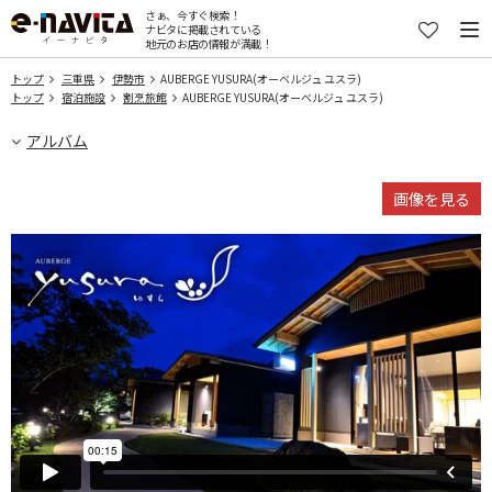
さぁ、今すぐ検索！
ナビタに掲載されている
地元のお店の情報が満載！
トップ
三重県
伊勢市
AUBERGE YUSURA(オーベルジュ ユスラ)
トップ
宿泊施設
割烹旅館
AUBERGE YUSURA(オーベルジュ ユスラ)
アルバム
画像を見る