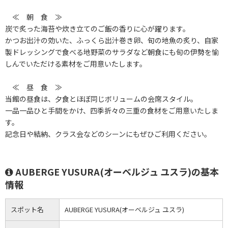
≪ 朝 食 ≫
炭で炙った海苔や炊き立てのご飯の香りに心が躍ります。
かつお出汁の効いた、ふっくら出汁巻き卵、旬の地魚の炙り、自家
製ドレッシングで食べる地野菜のサラダなど朝食にも旬の伊勢を愉
しんでいただける素材をご用意いたします。
≪ 昼 食 ≫
当館の昼食は、夕食とほぼ同じボリュームの会席スタイル。
一品一品ひと手間をかけ、四季折々の三重の食材をご用意いたしま
す。
記念日や結納、クラス会などのシーンにもぜひご利用ください。
AUBERGE YUSURA(オーベルジュ ユスラ)の基本
情報
スポット名
AUBERGE YUSURA(オーベルジュ ユスラ)