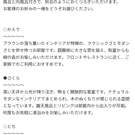
風呂と内風呂付きで、別荘のようにおくつろぎいただけます。
お客様のお好みの一棟をどうぞお選びください。
◇かえで
～～～～～
ブラウンの落ち着いたインテリアが特徴の、クラシックさとモダン
さとを併せ持つお部屋です。庭園側に大きな窓を設え、和室からも
緑の森がお愉しみいただけます。フロントやレストランに近く、ご
家族でのご利用におすすめです。
◆さくら
～～～～～
高い天井から光が降り注ぎ、明るく開放的な客室です。ナチュラル
モダンなインテリアでまとめられ、木のぬくもりが感じられる空間
となっています。露天風呂とリビングは部屋内から出入りが可能。
何度もお気軽に湯浴みをお愉しみいただけます。
◇とち
～～～～～