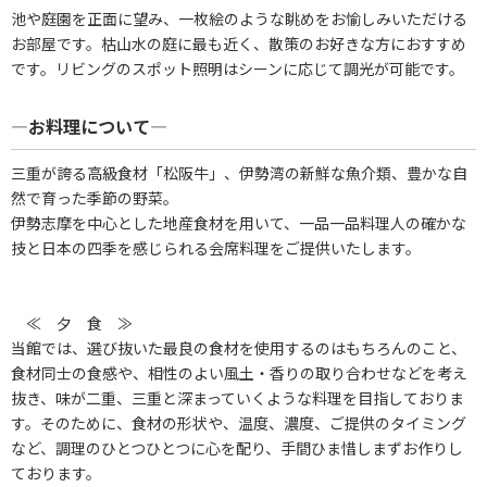
池や庭園を正面に望み、一枚絵のような眺めをお愉しみいただける
お部屋です。枯山水の庭に最も近く、散策のお好きな方におすすめ
です。リビングのスポット照明はシーンに応じて調光が可能です。
―お料理について―
三重が誇る高級食材「松阪牛」、伊勢湾の新鮮な魚介類、豊かな自
然で育った季節の野菜。
伊勢志摩を中心とした地産食材を用いて、一品一品料理人の確かな
技と日本の四季を感じられる会席料理をご提供いたします。
≪ 夕 食 ≫
当館では、選び抜いた最良の食材を使用するのはもちろんのこと、
食材同士の食感や、相性のよい風土・香りの取り合わせなどを考え
抜き、味が二重、三重と深まっていくような料理を目指しておりま
す。そのために、食材の形状や、温度、濃度、ご提供のタイミング
など、調理のひとつひとつに心を配り、手間ひま惜しまずお作りし
ております。