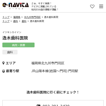
さぁ、今すぐ検索！
ナビタに掲載されている
地元のお店の情報が満載！
トップ
福岡県
北九州市門司区
逸木歯科医院
トップ
歯科
歯科
逸木歯科医院
イツキシカイイン
逸木歯科医院
病院・医療
歯科
エリア
福岡県北九州市門司区
最寄り駅
JR山陽本線(岩国～門司) 門司駅
逸木歯科医院に行く前にチェック！