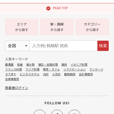
PAGE TOP
エリア
駅・路線
カテゴリー
から探す
から探す
から探す
検索
人気キーワード
居酒屋
和食
焼き鳥
懐石・会席料理
焼肉
イタリア料理
フランス料理
アジア料理
喫茶・カフェ
リラクゼーション
マッサージ
カラオケ
ビジネスホテル
内科
小児科
動物病院
会計事務所
法律事務所
掲載者ログイン
FOLLOW US!