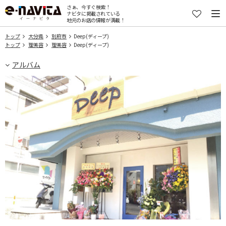
さぁ、今すぐ検索！
ナビタに掲載されている
地元のお店の情報が満載！
トップ
大分県
別府市
Deep(ディープ)
トップ
理美容
理美容
Deep(ディープ)
アルバム