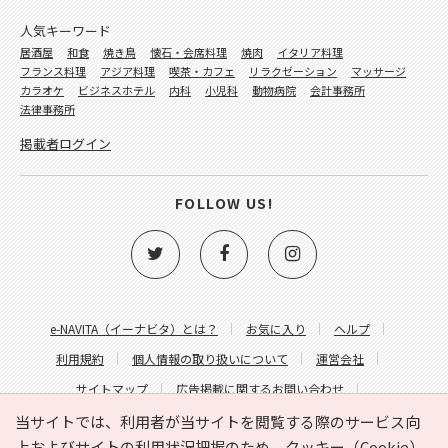
人気キーワード
居酒屋
和食
焼き鳥
懐石・会席料理
焼肉
イタリア料理
フランス料理
アジア料理
喫茶・カフェ
リラクゼーション
マッサージ
カラオケ
ビジネスホテル
内科
小児科
動物病院
会計事務所
法律事務所
掲載者ログイン
FOLLOW US!
e-NAVITA（イーナビタ）とは？
お気に入り
ヘルプ
利用規約
個人情報の取り扱いについて
運営会社
サイトマップ
広告掲載に関するお問い合わせ
サイトの内容に関するお問い合わせ
当サイトでは、利用者が当サイトを閲覧する際のサービス向
上およびサイトの利用状況把握のため、クッキー（Cookie）