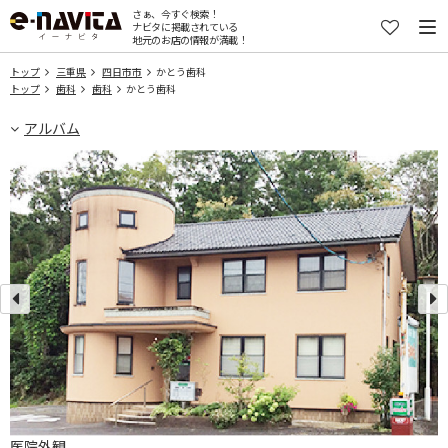
さぁ、今すぐ検索！
ナビタに掲載されている
地元のお店の情報が満載！
トップ
三重県
四日市市
かとう歯科
トップ
歯科
歯科
かとう歯科
アルバム
医院外観