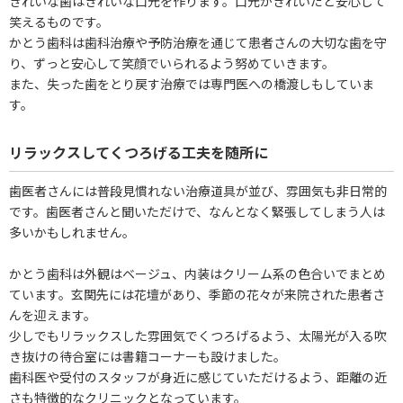
きれいな歯はきれいな口元を作ります。口元がきれいだと安心して
笑えるものです。
かとう歯科は歯科治療や予防治療を通じて患者さんの大切な歯を守
り、ずっと安心して笑顔でいられるよう努めていきます。
また、失った歯をとり戻す治療では専門医への橋渡しもしていま
す。
リラックスしてくつろげる工夫を随所に
歯医者さんには普段見慣れない治療道具が並び、雰囲気も非日常的
です。歯医者さんと聞いただけで、なんとなく緊張してしまう人は
多いかもしれません。
かとう歯科は外観はベージュ、内装はクリーム系の色合いでまとめ
ています。玄関先には花壇があり、季節の花々が来院された患者さ
んを迎えます。
少しでもリラックスした雰囲気でくつろげるよう、太陽光が入る吹
き抜けの待合室には書籍コーナーも設けました。
歯科医や受付のスタッフが身近に感じていただけるよう、距離の近
さも特徴的なクリニックとなっています。