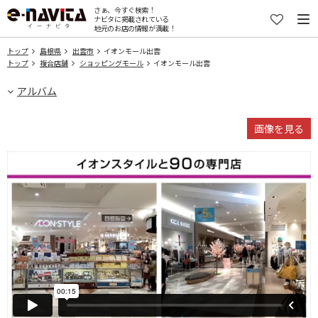
さぁ、今すぐ検索！
ナビタに掲載されている
地元のお店の情報が満載！
トップ
島根県
出雲市
イオンモール出雲
トップ
複合店舗
ショッピングモール
イオンモール出雲
アルバム
画像を見る