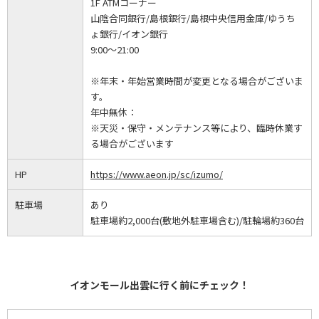
1F ATMコーナー
山陰合同銀行/島根銀行/島根中央信用金庫/ゆうち
ょ銀行/イオン銀行
9:00～21:00
※年末・年始営業時間が変更となる場合がございま
す。
年中無休：
※天災・保守・メンテナンス等により、臨時休業す
る場合がございます
HP
https://www.aeon.jp/sc/izumo/
駐車場
あり
駐車場約2,000台(敷地外駐車場含む)/駐輪場約360台
イオンモール出雲に行く前にチェック！