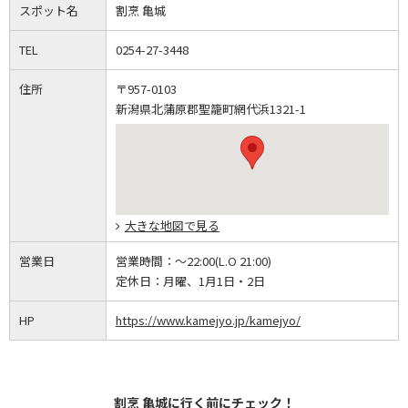
スポット名
割烹 亀城
TEL
0254-27-3448
住所
〒957-0103
新潟県北蒲原郡聖籠町網代浜1321-1
大きな地図で見る
営業日
営業時間：
～22:00(L.O 21:00)
定休日：
月曜、1月1日・2日
HP
https://www.kamejyo.jp/kamejyo/
割烹 亀城に行く前にチェック！