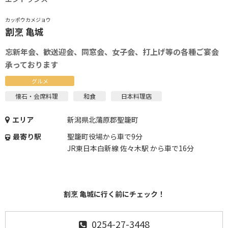
カッポウカメジョウ
割烹 亀城
忘新年会、歓送迎会、同窓会、女子会、打上げ等の各種ご宴会
承っております
グルメ
懐石・会席料理
和食
日本料理店
エリア
新潟県北蒲原郡聖籠町
最寄り駅
聖籠町役場から車で9分
JR東日本白新線 佐々木駅 から車で16分
割烹 亀城に行く前にチェック！
0254-27-3448