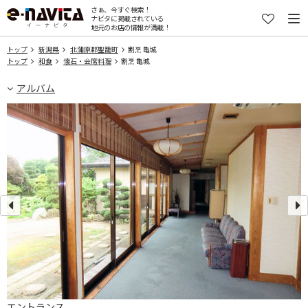
さぁ、今すぐ検索！
ナビタに掲載されている
地元のお店の情報が満載！
トップ
新潟県
北蒲原郡聖籠町
割烹 亀城
トップ
和食
懐石・会席料理
割烹 亀城
アルバム
エントランス