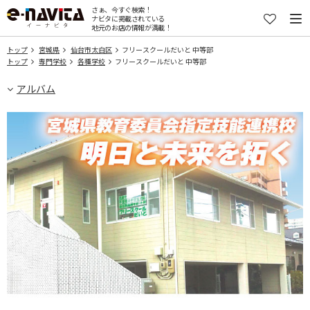
さぁ、今すぐ検索！
ナビタに掲載されている
地元のお店の情報が満載！
トップ
宮城県
仙台市太白区
フリースクールだいと 中等部
トップ
専門学校
各種学校
フリースクールだいと 中等部
アルバム