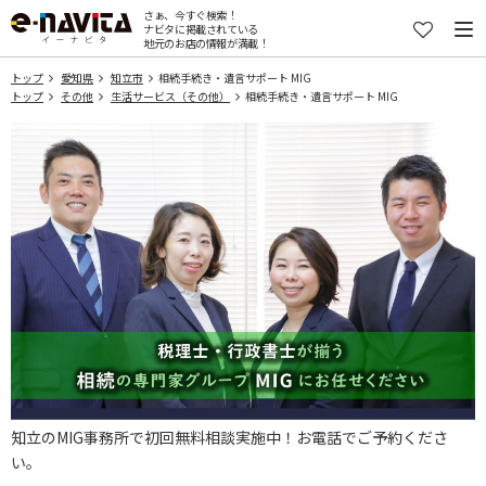
さぁ、今すぐ検索！
ナビタに掲載されている
地元のお店の情報が満載！
トップ
愛知県
知立市
相続手続き・遺言サポート MIG
トップ
その他
生活サービス（その他）
相続手続き・遺言サポート MIG
知立のMIG事務所で初回無料相談実施中！お電話でご予約くださ
い。