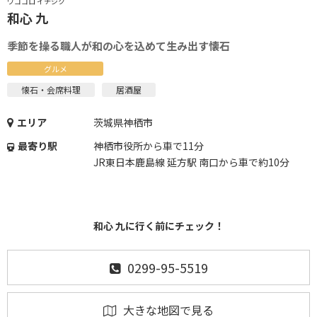
ワゴコロ イチジク
和心 九
季節を操る職人が和の心を込めて生み出す懐石
グルメ
懐石・会席料理
居酒屋
エリア
茨城県神栖市
最寄り駅
神栖市役所から車で11分
JR東日本鹿島線 延方駅 南口から車で約10分
和心 九に行く前にチェック！
0299-95-5519
大きな地図で見る