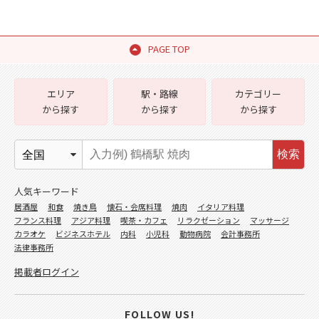
PAGE TOP
エリア
駅・路線
カテゴリー
から探す
から探す
から探す
検索
人気キーワード
居酒屋
和食
焼き鳥
懐石・会席料理
焼肉
イタリア料理
フランス料理
アジア料理
喫茶・カフェ
リラクゼーション
マッサージ
カラオケ
ビジネスホテル
内科
小児科
動物病院
会計事務所
法律事務所
掲載者ログイン
FOLLOW US!