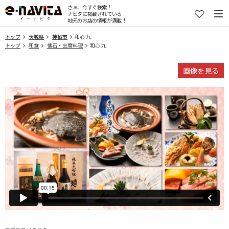
さぁ、今すぐ検索！
ナビタに掲載されている
地元のお店の情報が満載！
トップ
茨城県
神栖市
和心 九
トップ
和食
懐石・会席料理
和心 九
画像を見る