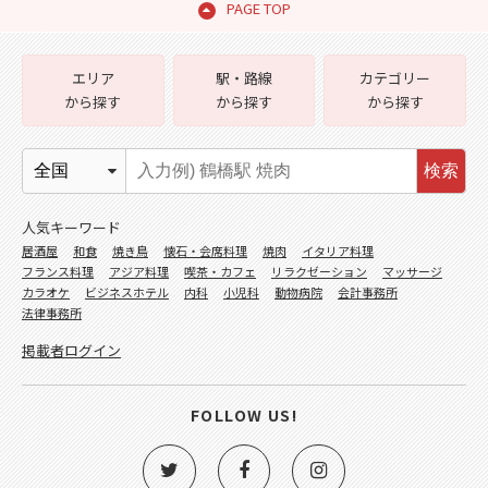
PAGE TOP
エリア
駅・路線
カテゴリー
から探す
から探す
から探す
検索
人気キーワード
居酒屋
和食
焼き鳥
懐石・会席料理
焼肉
イタリア料理
フランス料理
アジア料理
喫茶・カフェ
リラクゼーション
マッサージ
カラオケ
ビジネスホテル
内科
小児科
動物病院
会計事務所
法律事務所
掲載者ログイン
FOLLOW US!