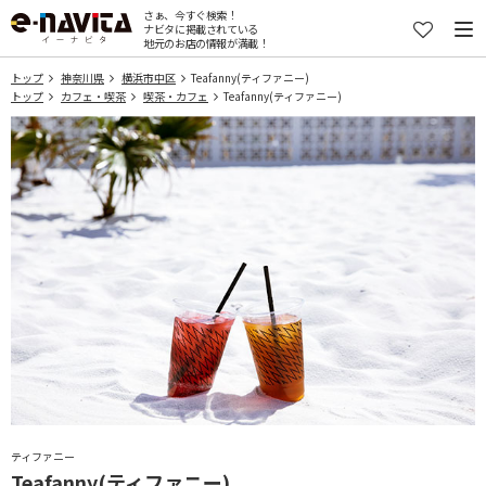
さぁ、今すぐ検索！
ナビタに掲載されている
地元のお店の情報が満載！
トップ
神奈川県
横浜市中区
Teafanny(ティファニー)
トップ
カフェ・喫茶
喫茶・カフェ
Teafanny(ティファニー)
ティファニー
Teafanny(ティファニー)