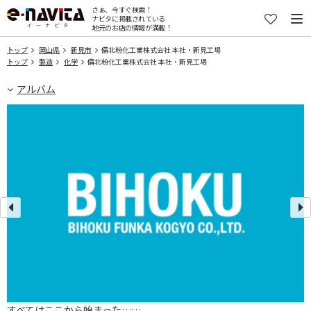
さぁ、今すぐ検索！
ナビタに掲載されている
地元のお店の情報が満載！
トップ
岡山県
新見市
備北粉化工業株式会社 本社・新見工場
トップ
製造
化学
備北粉化工業株式会社 本社・新見工場
アルバム
すべてはここから始まった……