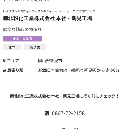
ビホクフンカコウギョウカブシキガイシャ ホンシャ・ニイミコウジョウ
備北粉化工業株式会社 本社・新見工場
健全な精心の物造り
企業・事務所
化学
製造業
エリア
岡山県新見市
最寄り駅
JR西日本伯備線・姫新線 新見駅 から徒歩8分
備北粉化工業株式会社 本社・新見工場に行く前にチェック！
0867-72-2158