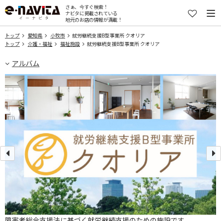
さぁ、今すぐ検索！
ナビタに掲載されている
地元のお店の情報が満載！
トップ
愛知県
小牧市
就労継続支援B型事業所 クオリア
トップ
介護・福祉
福祉施設
就労継続支援B型事業所 クオリア
アルバム
障害者総合支援法に基づく就労継続支援のための施設です。