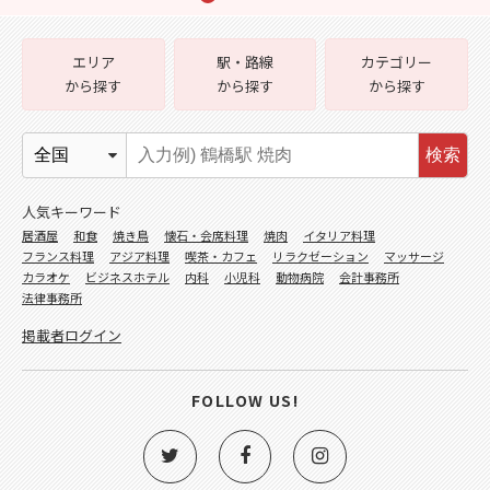
エリア
駅・路線
カテゴリー
から探す
から探す
から探す
検索
人気キーワード
居酒屋
和食
焼き鳥
懐石・会席料理
焼肉
イタリア料理
フランス料理
アジア料理
喫茶・カフェ
リラクゼーション
マッサージ
カラオケ
ビジネスホテル
内科
小児科
動物病院
会計事務所
法律事務所
掲載者ログイン
FOLLOW US!