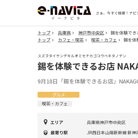
さぁ、今すぐ検索！
ナビ
トップ
兵庫県
神戸市中央区
錫を体験できる
トップ
カフェ・喫茶
喫茶・カフェ
錫を体
スズヲタイケンデキルオミセナカゴコウベキタノテン
錫を体験できるお店 NAK
9月18日「錫を体験できるお店」NAKA
グルメ
喫茶・カフェ
エリア
兵庫県神戸市中央区
最寄り駅
JR西日本山陽新幹線 新神