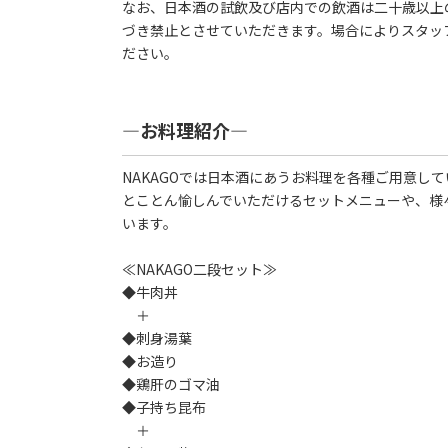
なお、日本酒の試飲及び店内での飲酒は二十歳以上
づき禁止とさせていただきます。場合によりスタッ
ださい。
―お料理紹介―
NAKAGOでは日本酒にあうお料理を各種ご用意し
とことん愉しんでいただけるセットメニューや、様
います。
≪NAKAGO二段セット≫
◆牛肉丼
＋
◆刺身湯葉
◆お造り
◆鶏肝のゴマ油
◆子持ち昆布
＋