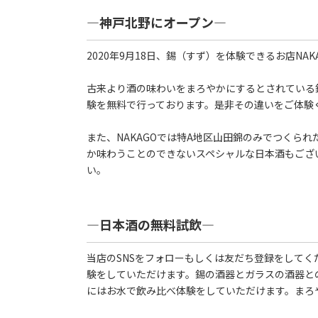
―神戸北野にオープン―
2020年9月18日、錫（すず）を体験できるお店NA
古来より酒の味わいをまろやかにするとされている錫
験を無料で行っております。是非その違いをご体験
また、NAKAGOでは特A地区山田錦のみでつくら
か味わうことのできないスペシャルな日本酒もござい
い。
―日本酒の無料試飲―
当店のSNSをフォローもしくは友だち登録をして
験をしていただけます。錫の酒器とガラスの酒器と
にはお水で飲み比べ体験をしていただけます。まろ