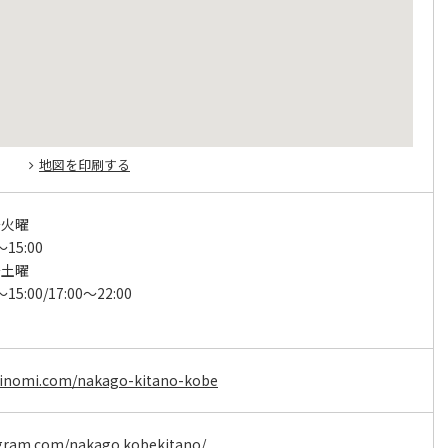
地図を印刷する
～火曜
15:00
～土曜
15:00/17:00～22:00
uinomi.com/nakago-kitano-kobe
agram.com/nakago.kobekitano/