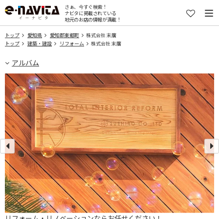
さぁ、今すぐ検索！
ナビタに掲載されている
地元のお店の情報が満載！
トップ
愛知県
愛知郡東郷町
株式会社 末廣
トップ
建築・建設
リフォーム
株式会社 末廣
アルバム
リフォーム・リノベーションならお任せください！