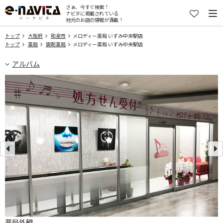
さぁ、今すぐ検索！
ナビタに掲載されている
地元のお店の情報が満載！
トップ
大阪府
和泉市
メロディー薬局 いずみ中央駅店
トップ
薬局
調剤薬局
メロディー薬局 いずみ中央駅店
アルバム
薬局外観