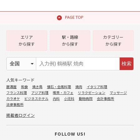
PAGE TOP
エリア
駅・路線
カテゴリー
から探す
から探す
から探す
検索
人気キーワード
居酒屋
和食
焼き鳥
懐石・会席料理
焼肉
イタリア料理
フランス料理
アジア料理
喫茶・カフェ
リラクゼーション
マッサージ
カラオケ
ビジネスホテル
内科
小児科
動物病院
会計事務所
法律事務所
掲載者ログイン
FOLLOW US!