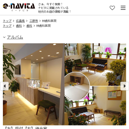
さぁ、今すぐ検索！
ナビタに掲載されている
地元のお店の情報が満載！
トップ
広島県
三原市
林歯科医院
トップ
歯科
歯科
林歯科医院
アルバム
【左】受付【右】待合室