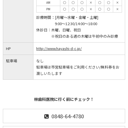
AM
◯
◯
◯
×
◯
◯
×
PM
◯
◯
◯
×
◯
◯
×
診療時間：
[月曜～水曜・金曜・土曜]
9:00～12:30/14:00～18:00
休診日：
木曜、日曜、祝日
※祝日のある週の木曜は午前中のみ診療
HP
http://www.hayashi-d-c.jp/
駐車場
なし
駐車場は市営駐車場をご利用ください/無料券をお
渡しいたします
林歯科医院に行く前にチェック！
0848-64-4780