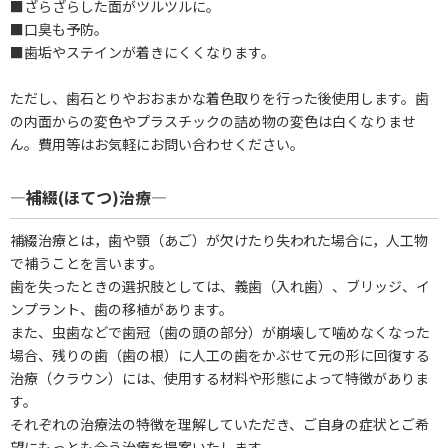
■ざらざらした面がツルツルに。
■口臭も予防。
■歯垢やステインが着きにくくなります。
ただし、歯石とりやおおまかな着色取りを行った後使用します。歯
の内面からの変色やプラスチックの詰め物の変色は白くなりませ
ん。費用等はお気軽にお問い合わせください。
―補綴(ほてつ)治療―
補綴治療とは，歯や顎（あご）が欠けたり失われた場合に，人工物
で補うことを言います。
歯を失ったときの選択肢としては、義歯（入れ歯）、ブリッジ、イ
ンプラント、歯の移植があります。
また、虫歯などで歯冠（歯の頭の部分）が崩壊して噛めなくなった
場合、残りの歯（歯の根）に人工の歯をかぶせて元の形に回復する
治療（クラウン）には、使用する材料や形態によって特徴がありま
す。
それぞれの治療法の特徴を理解していただき、ご自身の症状とご希
望にもっとも合う治療を提案いたします。