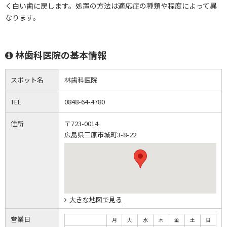
く白い歯に戻します。処置の方法は適応症の種類や程度によって異
なります。
林歯科医院の基本情報
スポット名
林歯科医院
TEL
0848-64-4780
住所
〒723-0014
広島県三原市城町3-8-22
大きな地図で見る
営業日
月
火
水
木
金
土
日